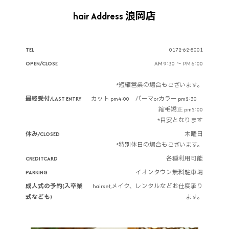
hair Address 浪岡店
TEL
0172-62-8001
OPEN/CLOSE
AM 9:30 ～ PM 6:00
*短縮営業の場合もございます。
最終受付/LAST ENTRY
カット pm4:00 パーマorカラー pm2:30
縮毛矯正 pm2:00
*目安となります
休み/CLOSED
木曜日
*特別休日の場合もございます。
CREDITCARD
各種利用可能
PARKING
イオンタウン無料駐車場
成人式の予約(入卒業
hairset,メイク、レンタルなどお仕度承り
式なども)
ます。