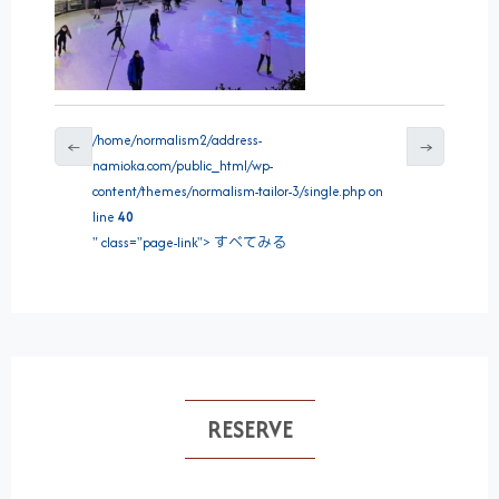
/home/normalism2/address-
←
→
namioka.com/public_html/wp-
content/themes/normalism-tailor-3/single.php on
line
40
" class="page-link"> すべてみる
RESERVE