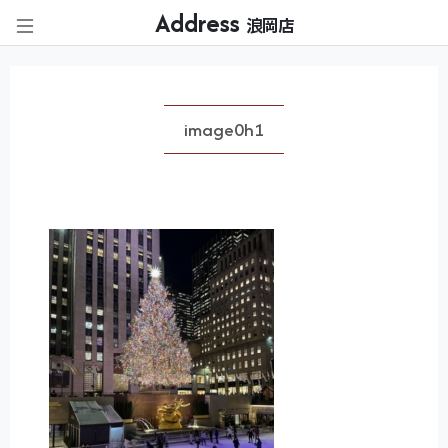
Address
浪岡店
image0h1