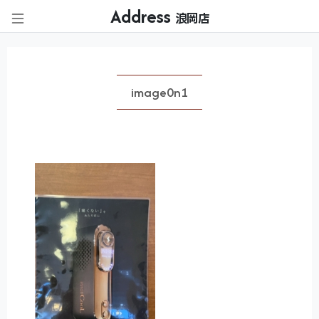
Address
浪岡店
image0n1