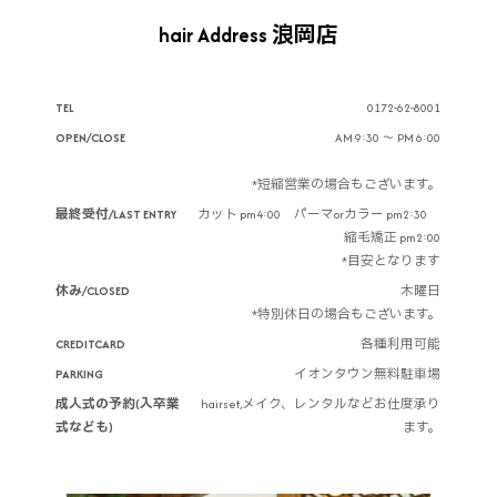
hair Address 浪岡店
TEL
0172-62-8001
OPEN/CLOSE
AM 9:30 ～ PM 6:00
*短縮営業の場合もございます。
最終受付/LAST ENTRY
カット pm4:00 パーマorカラー pm2:30
縮毛矯正 pm2:00
*目安となります
休み/CLOSED
木曜日
*特別休日の場合もございます。
CREDITCARD
各種利用可能
PARKING
イオンタウン無料駐車場
成人式の予約(入卒業
hairset,メイク、レンタルなどお仕度承り
式なども)
ます。