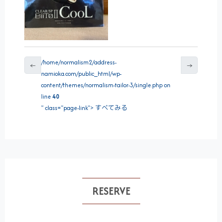
/home/normalism2/address-
←
→
namioka.com/public_html/wp-
content/themes/normalism-tailor-3/single.php on
line
40
" class="page-link"> すべてみる
RESERVE