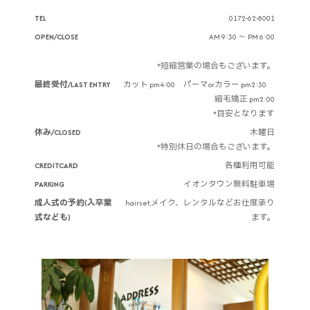
TEL
0172-62-8001
OPEN/CLOSE
AM 9:30 ～ PM 6:00
*短縮営業の場合もございます。
最終受付/LAST ENTRY
カット pm4:00 パーマorカラー pm2:30
縮毛矯正 pm2:00
*目安となります
休み/CLOSED
木曜日
*特別休日の場合もございます。
CREDITCARD
各種利用可能
PARKING
イオンタウン無料駐車場
成人式の予約(入卒業
hairset,メイク、レンタルなどお仕度承り
式なども)
ます。